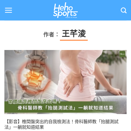
Skip
to
content
王芊淩
作者：
【影音】椎間盤突出的自我檢測法！骨科醫師教「抬腿測試
法」一躺就知道結果