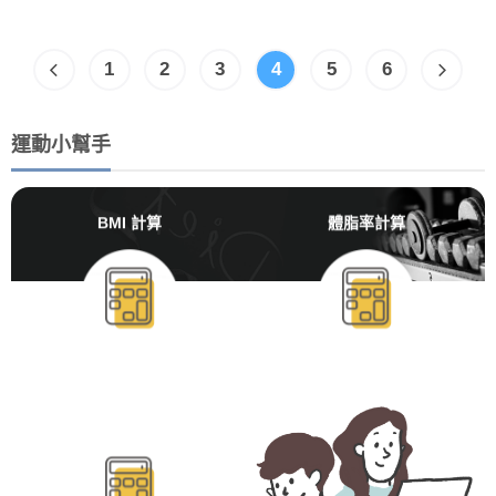
1
2
3
4
5
6
運動小幫手
BMI 計算
體脂率計算
BMR/TDEE計算