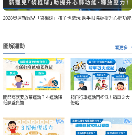
2028奧運新寵兒「袋棍球」孩子也能玩 助手眼協調提升心肺功能
圖解運動
看更多
關節痛就要放棄運動？４運動降
騎自行車運動門檻低！騎車３大
低膝蓋負擔
優點