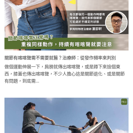
關節有喀喀聲需不需要就醫？治療師：從發作頻率來判別
做個運動伸展一下，肩膀就傳出喀喀聲，或是蹲下來撿個東
西，膝蓋也傳出喀喀聲，不少人擔心這是關節退化、或是關節
有問題，到底需...