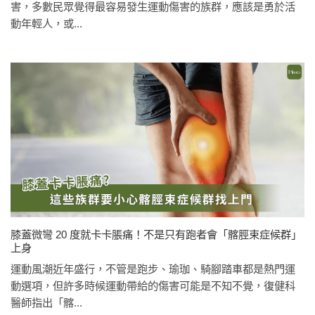
害，多數民眾覺得最容易發生運動傷害的族群，應該是勇於活
動年輕人，或...
膝蓋微彎 20 度就卡卡脹痛！不是只有跑者會「髂脛束症候群」
上身
運動風潮近年盛行，不管是跑步、瑜珈、騎腳踏車都是熱門運
動選項，但許多時候運動帶給的傷害可能是不知不覺，復健科
醫師指出「髂...