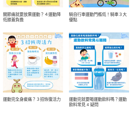
關節痛就要放棄運動？４運動降
騎自行車運動門檻低！騎車３大
低膝蓋負擔
優點
運動完全身痠痛？３招恢復活力
運動完就要喝運動飲料嗎？運動
飲料常見 4 疑問