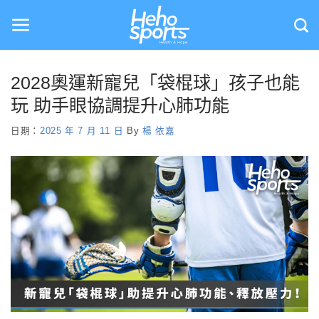
Skip
to
content
2028奧運新寵兒「袋棍球」孩子也能
玩 助手眼協調提升心肺功能
日期：
2025 年 7 月 11 日
By
楊 依嘉