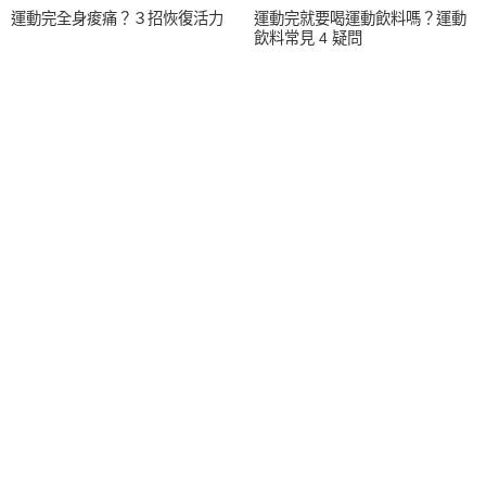
運動完全身痠痛？３招恢復活力
運動完就要喝運動飲料嗎？運動
飲料常見 4 疑問