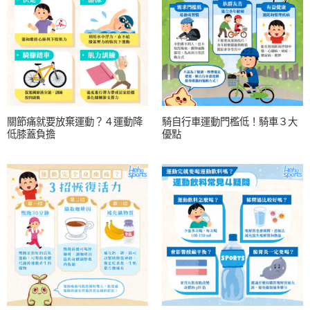
關節痛就要放棄運動？４運動降
騎自行車運動門檻低！騎車３大
低膝蓋負擔
優點