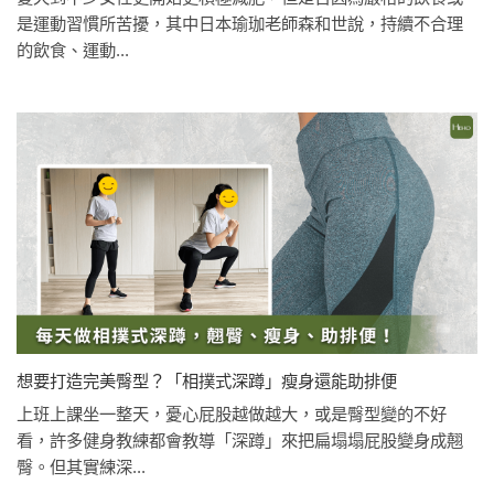
是運動習慣所苦擾，其中日本瑜珈老師森和世說，持續不合理
的飲食、運動...
想要打造完美臀型？「相撲式深蹲」瘦身還能助排便
上班上課坐一整天，憂心屁股越做越大，或是臀型變的不好
看，許多健身教練都會教導「深蹲」來把扁塌塌屁股變身成翹
臀。但其實練深...