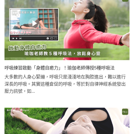
呼吸練習啟動「身體自癒力」！瑜伽老師傳授5種呼吸法
大多數的人身心緊繃，呼吸只是淺淺地在胸腔進出，難以進行
深長的呼吸。其實這種倉促的呼吸，等於對自律神經系統發出
壓力訊號，如...