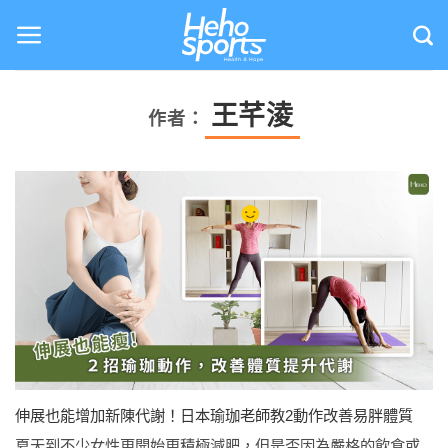
Skip
to
content
王芊淩
作者：
伸展也能增加新陳代謝！日本瑜珈老師教2動作改善易胖體質
夏天到不少女性更開始更積極減肥，但是否因為嚴格的飲食或