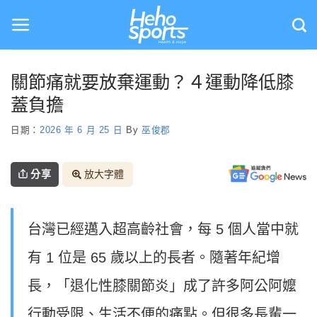
Skip
to
content
關節痛就要放棄運動？４運動降低膝
蓋負擔
日期：
2026 年 6 月 25 日
By
巫俊郡
分享
放大字體
台灣已經邁入超高齡社會，每 5 個人當中就
有 1 位是 65 歲以上的長者。隨著年紀增
長，「退化性膝關節炎」成了許多阿公阿嬤
行動受限、生活不便的痛點。但很多長輩一