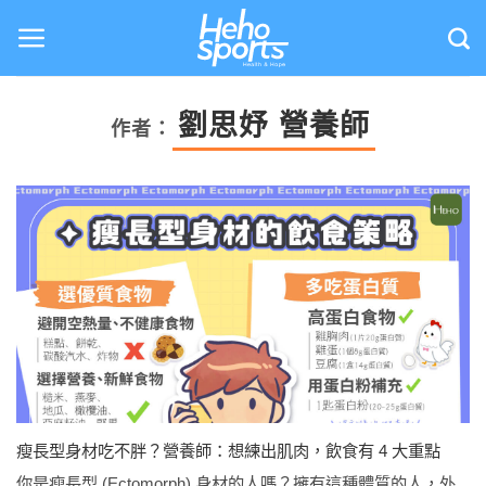
Skip
to
content
劉思妤 營養師
作者：
瘦長型身材吃不胖？營養師：想練出肌肉，飲食有 4 大重點
你是瘦長型 (Ectomorph) 身材的人嗎？擁有這種體質的人，外