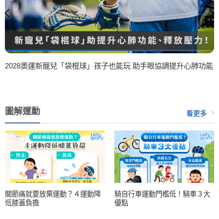
2028奧運新寵兒「袋棍球」孩子也能玩 助手眼協調提升心肺功能
圖解運動
看更多
關節痛就要放棄運動？４運動降
騎自行車運動門檻低！騎車３大
低膝蓋負擔
優點