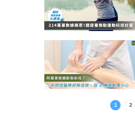
Heho運動科技大調查｜健康整合服
Heho
務！賦優適能共同創辦人楊貫中：個
檢測是
人教練像計程車、精準直達目標
證」逾
1
2