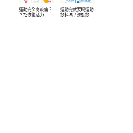
運動完全身痠痛？
運動完就要喝運動
３招恢復活力
飲料嗎？運動飲料
常見 4 疑問