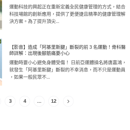
運動科技的興起正在重新定義全民健康管理的方式，結合
科技場館的創新應用，提供了更便捷且精準的健康管理解
決方案。為了提升頂尖...
運動科技大調查｜科技體適能
Heho運動科技大調查｜214 萬
什麼？體育署「運動企業認
動數據揭密！數據應用促進國
千家企業響應
康？國健署點名「運動科技」
鍵角色
【影音】造成「阿基里斯腱」斷裂的前 3 名運動！骨科醫
師詳解：出現後腳筋痛要小心
運動時要小心避免身體受傷！ 日前亞運體操名將唐嘉鴻，
就發生「阿基里斯腱」斷裂的不幸消息，而不只是運動員
，如果一般民眾不...
3
4
...
12