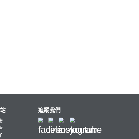
站
追蹤我們
康
活
子