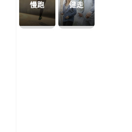
慢跑
健走