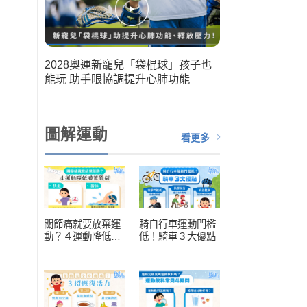
筆運
2028奧運新寵兒「袋棍球」孩子也
人健
能玩 助手眼協調提升心肺功能
扮演關
圖解運動
看更多
關節痛就要放棄運
騎自行車運動門檻
動？４運動降低膝
低！騎車３大優點
蓋負擔