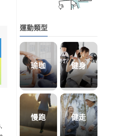
運動類型
瑜珈
健身
慢跑
健走
,