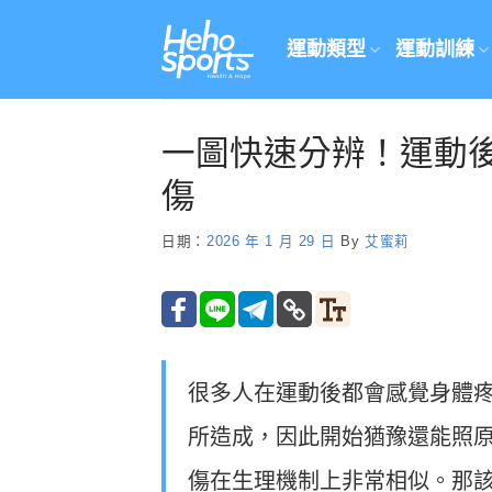
Skip
to
運動類型
運動訓練
content
一圖快速分辨！運動
傷
日期：
2026 年 1 月 29 日
By
艾蜜莉
很多人在運動後都會感覺身體
所造成，因此開始猶豫還能照
傷在生理機制上非常相似。那