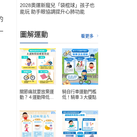
筆運
2028奧運新寵兒「袋棍球」孩子也
人健
能玩 助手眼協調提升心肺功能
扮演關
的
一
圖解運動
看更多
關節痛就要放棄運
騎自行車運動門檻
動？４運動降低膝
低！騎車３大優點
蓋負擔