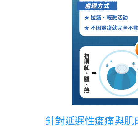
針對延遲性痠痛與肌