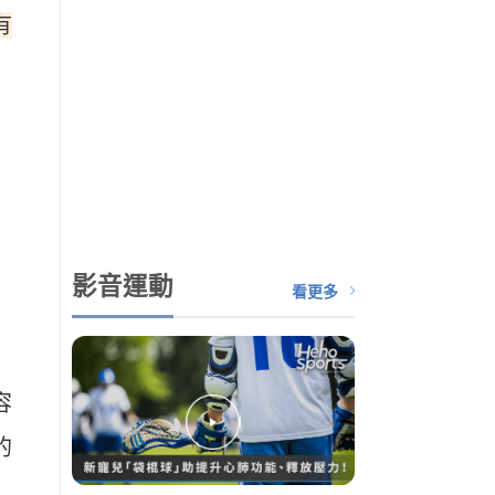
有
影音運動
看更多
容
的