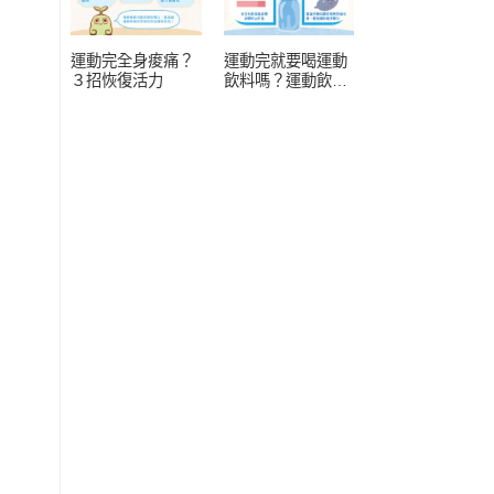
運動完全身痠痛？
運動完就要喝運動
３招恢復活力
飲料嗎？運動飲料
常見 4 疑問