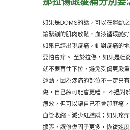
那拉傷跟痠痛分別要
Heho運動科技大調查｜健康整合服
Heho
務！賦優適能共同創辦人楊貫中：個
檢測是
人教練像計程車、精準直達目標
證」逾
如果是DOMS的話，可以在運動
讓緊繃的肌肉放鬆，血液循環變好
如果已經出現痠痛，針對痠痛的地
要怕會痛。
至於拉傷，如果是輕
就不要再往下拉，避免受傷更嚴重
運動，因為疼痛的部位不一定只有
傷，自己練可能會更糟。
不過對
療效，但可以讓自己不會那麼痛。
血管收縮、減少紅腫感；如果疼痛
擴張，讓修復因子更多，恢復速度