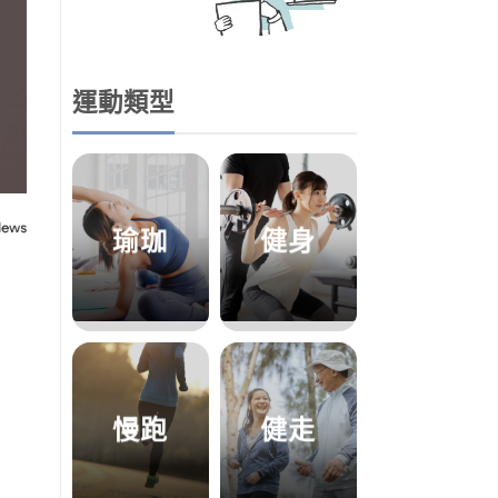
運動類型
瑜珈
健身
慢跑
健走