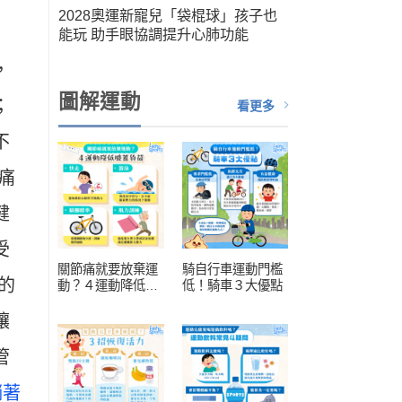
筆運
2028奧運新寵兒「袋棍球」孩子也
人健
能玩 助手眼協調提升心肺功能
扮演關
，
圖解運動
；
看更多
不
痛
健
受
關節痛就要放棄運
騎自行車運動門檻
的
動？４運動降低膝
低！騎車３大優點
蓋負擔
讓
管
躺著