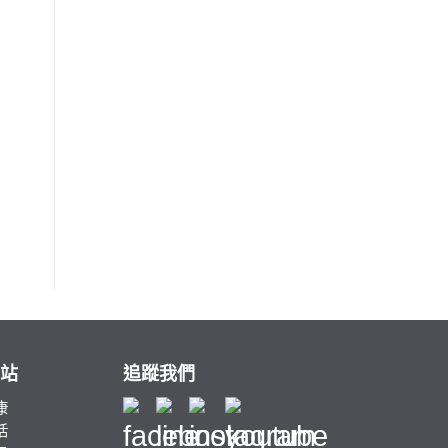
站
追蹤我們
康
活