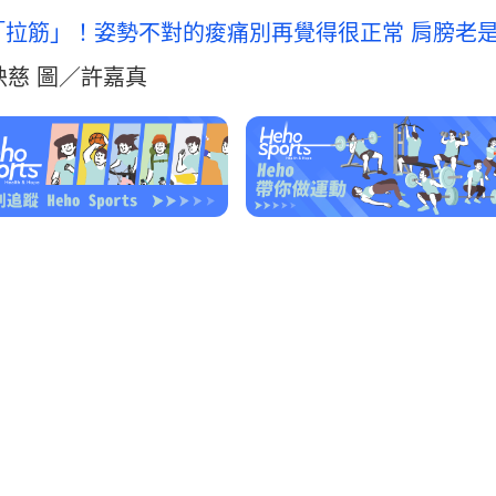
「拉筋」！姿勢不對的痠痛別再覺得很正常
肩膀老
映慈 圖／許嘉真