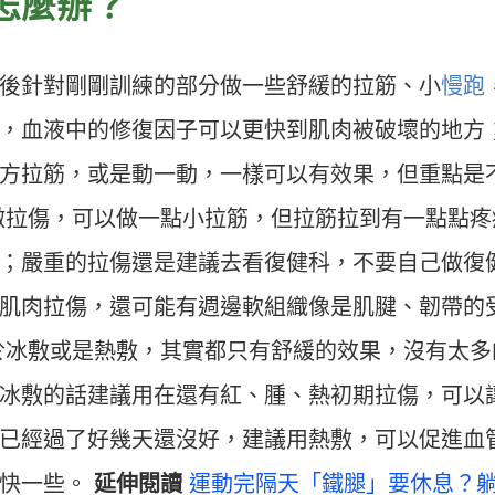
怎麼辦？
運動科技大調查｜科技體適能
Heho運動科技大調查｜214 萬
什麼？體育署「運動企業認
動數據揭密！數據應用促進國
千家企業響應
康？國健署點名「運動科技」
之後針對剛剛訓練的部分做一些舒緩的拉筋、小
慢跑
鍵角色
，血液中的修復因子可以更快到肌肉被破壞的地方
方拉筋，或是動一動，一樣可以有效果，但重點是
微拉傷，可以做一點小拉筋，但拉筋拉到有一點點疼
；嚴重的拉傷還是建議去看復健科，不要自己做復
肌肉拉傷，還可能有週邊軟組織像是肌腱、韌帶的
於冰敷或是熱敷，其實都只有舒緩的效果，沒有太多
冰敷的話建議用在還有紅、腫、熱初期拉傷，可以
已經過了好幾天還沒好，建議用熱敷，可以促進血
快一些。
延伸閱讀
運動完隔天「鐵腿」要休息？