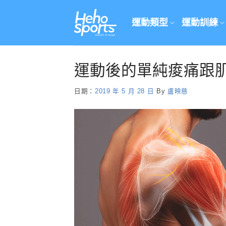
Skip
to
運動類型
運動訓練
content
運動後的單純痠痛跟
日期：
2019 年 5 月 28 日
By
盧映慈