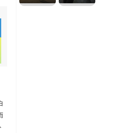
白
而
、