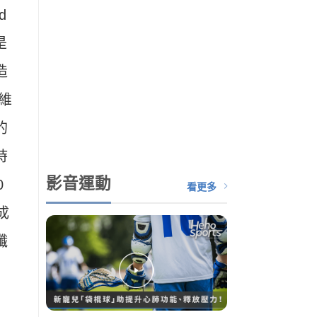
d
是
造
維
的
時
影音運動
0
看更多
成
纖