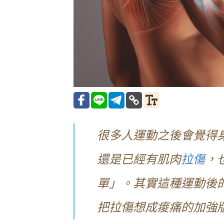
很多人運動之後會覺得
還是已經有肌肉
拉傷
，
單」。其實這種運動後
把拉傷想成痠痛的加強