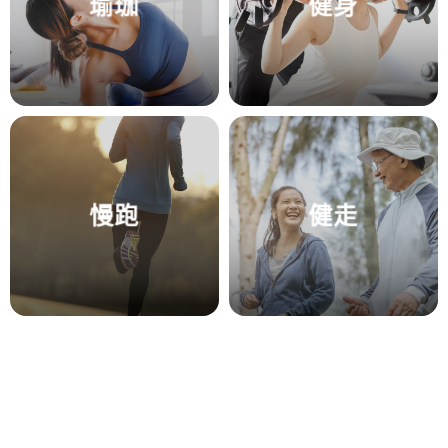
瑜珈
健身
慢跑
健走