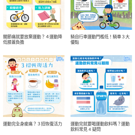
關節痛就要放棄運動？４運動降
騎自行車運動門檻低！騎車３大
低膝蓋負擔
優點
運動完全身痠痛？３招恢復活力
運動完就要喝運動飲料嗎？運動
飲料常見 4 疑問