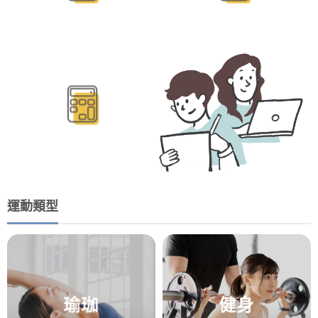
BMR/TDEE計算
運動類型
瑜珈
健身