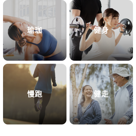
瑜珈
健身
慢跑
健走