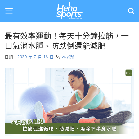
Skip
to
content
最有效率運動！每天十分鐘拉筋，一
口氣消水腫、防跌倒還能減肥
日期：
2020 年 7 月 16 日
By
林以璿