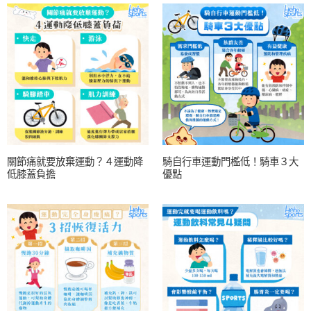
關節痛就要放棄運動？４運動降
騎自行車運動門檻低！騎車３大
低膝蓋負擔
優點