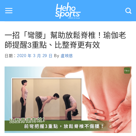
Skip
to
content
一招「彎腰」幫助放鬆脊椎！瑜伽老
師提醒3重點、比整脊更有效
日期：
2020 年 3 月 29 日
By
盧映慈