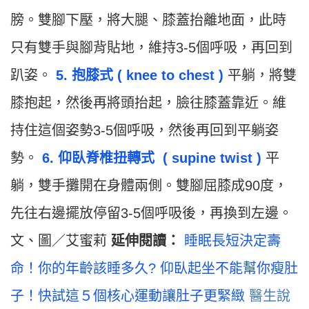
膀。雙腳下壓，將大腿、膝蓋抬離地面，此時
只有雙手與腳背貼地，維持3-5個呼吸，再回到
趴姿。
5. 抱膝式 ( knee to chest )
平躺，將雙
膝抱起，然後再將頭抬起，臉往膝蓋靠近。維
持住這個姿勢3-5個呼吸，然後再回到平躺姿
勢。
6. 仰臥脊椎扭轉式 ( supine twist )
平
躺，雙手攤開在身體兩側。雙腳屈膝成90度，
先往右邊擺放停留3-5個呼吸後，再換到左邊。
文、圖／艾蜜莉
延伸閱讀：
睡眠長短決定壽
命！你的年齡該睡多久?
仰臥起坐不能幫你瘦肚
子！快試這５個核心運動讓肚子更緊緻
醫生說