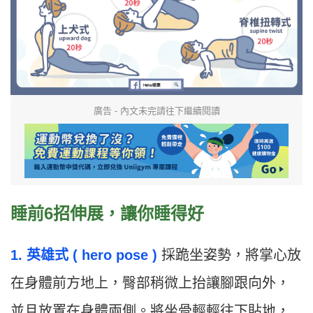
廣告 - 內文未完請往下繼續閱讀
睡前6招伸展，讓你睡得好
1. 英雄式 ( hero pose )
採跪坐姿勢，將掌心放
在身體前方地上，臀部稍微上抬讓腳跟向外，
並且放置在身體兩側。將坐骨輕輕往下貼地，