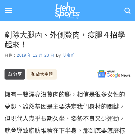
Skip
to
content
剷除大腿內、外側贅肉，瘦腿４招學
起來！
日期：
2019 年 12 月 23 日
By
艾蜜莉
分享
放大字體
擁有一雙漂亮沒贅肉的腿，相信是很多女性的
夢想。雖然基因是主要決定我們身材的關鍵，
但現代人幾乎長期久坐、姿勢不良又少運動，
就會導致脂肪堆積在下半身。那到底要怎麼樣