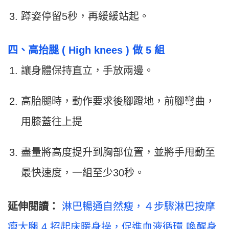
蹲姿停留5秒，再緩緩站起。
四、高抬腿 ( High knees ) 做 5 組
讓身體保持直立，手放兩邊。
高胎腿時，動作要求後腳蹬地，前腳彎曲，
用膝蓋往上提
盡量將高度提升到胸部位置，並將手甩動至
最快速度，一組至少30秒。
延伸閱讀：
淋巴暢通自然瘦，４步驟淋巴按摩
瘦大腿
4 招起床暖身操，促進血液循環 喚醒身