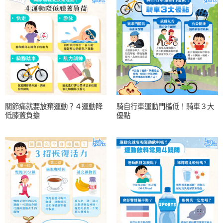
關節痛就要放棄運動？４運動降
騎自行車運動門檻低！騎車３大
低膝蓋負擔
優點