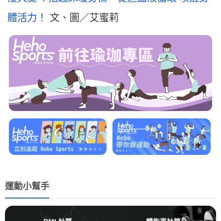
體活力！
文、圖／艾蜜莉
運動小幫手