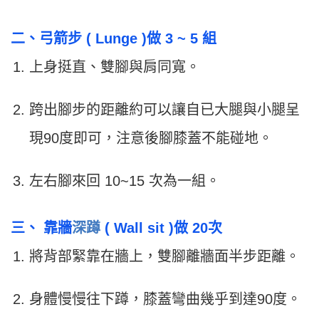
二、弓箭步 ( Lunge )做 3 ~ 5 組
上身挺直、雙腳與肩同寬。
跨出腳步的距離約可以讓自已大腿與小腿呈
現90度即可，注意後腳膝蓋不能碰地。
左右腳來回 10~15 次為一組。
三、 靠牆
深蹲
( Wall sit )做 20次
將背部緊靠在牆上，雙腳離牆面半步距離。
身體慢慢往下蹲，膝蓋彎曲幾乎到達90度。