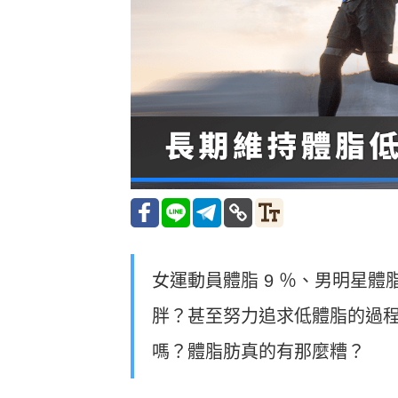
女運動員體脂 9 ％、男明星體
胖？甚至努力追求低體脂的過
嗎？體脂肪真的有那麼糟？