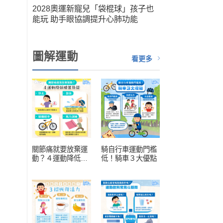
筆運
2028奧運新寵兒「袋棍球」孩子也
人健
能玩 助手眼協調提升心肺功能
扮演關
圖解運動
看更多
關節痛就要放棄運
騎自行車運動門檻
動？４運動降低膝
低！騎車３大優點
蓋負擔