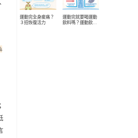
、
運動完全身痠痛？
運動完就要喝運動
３招恢復活力
飲料嗎？運動飲料
常見 4 疑問
%
；
低
言