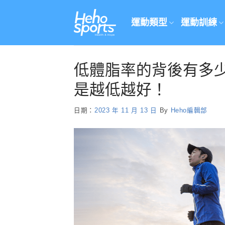
Skip
to
運動類型
運動訓練
content
低體脂率的背後有多
是越低越好！
日期：
2023 年 11 月 13 日
By
Heho編輯部