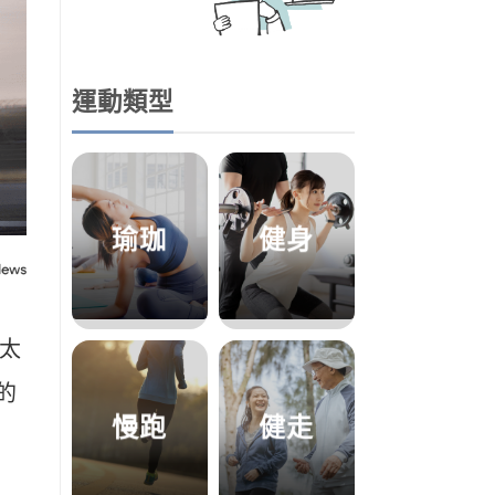
運動類型
瑜珈
健身
否太
的
慢跑
健走