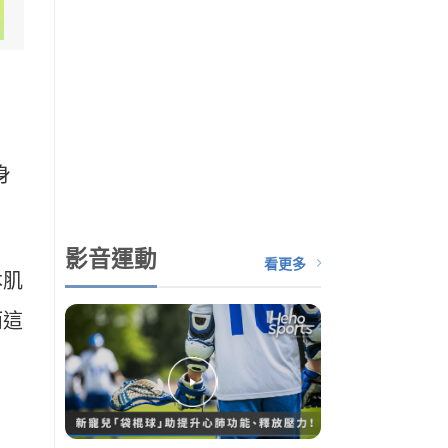
身
影音運動
看更多
本肌
而這