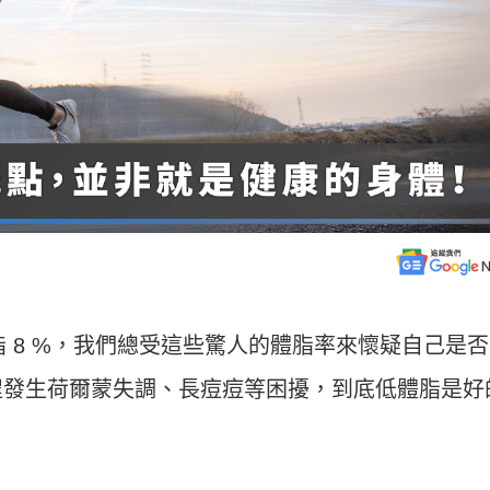
脂 8 %，我們總受這些驚人的體脂率來懷疑自己是
程發生荷爾蒙失調、長痘痘等困擾，到底低體脂是好