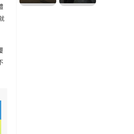
體
就
覆
不