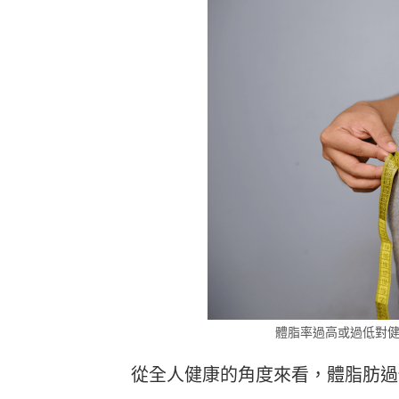
Heho運動科技大調查｜健康整合服
Heho
務！賦優適能共同創辦人楊貫中：個
檢測是
人教練像計程車、精準直達目標
證」逾
體脂率過高或過低對
從全人健康的角度來看，
體脂肪過