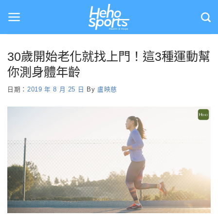
Skip
to
content
30歲開始老化就找上門！這3種運動幫
你測身體年齡
日期：
2019 年 8 月 25 日
By
盧映慈