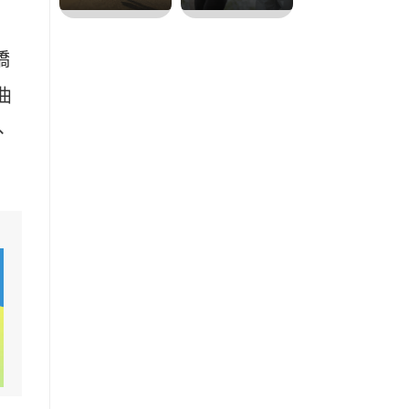
橋
曲
、