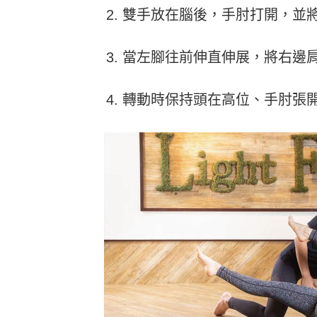
雙手放在腦後，手肘打開，並
當左腳往前伸直伸展，將右邊
轉動時保持頭在高位、手肘張開