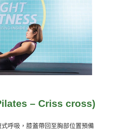
運動科技大調查｜科技體適能
Heho運動科技大調查｜214 萬
什麼？體育署「運動企業認
動數據揭密！數據應用促進國
千家企業響應
康？國健署點名「運動科技」
鍵角色
es – Criss cross)
腹式呼吸，膝蓋帶回至胸部位置預備