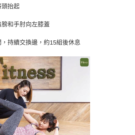
將頭抬起
肩膀和手肘向左膝蓋
，持續交換邊，約15組後休息