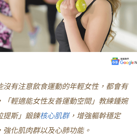
些沒有注意飲食運動的年輕女性，都會有
，「輕適能女性友善運動空間」教練鍾婉
拉提斯」鍛鍊
核心肌群
，增強軀幹穩定
，強化肌肉群以及心肺功能。