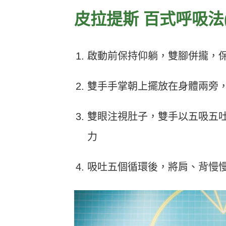
皮拉提斯 百式呼吸法(Pila
啟動前保持仰躺，雙腳併攏，
雙手手掌朝上擺放在身體兩旁，
雙眼注視肚子，雙手以五吸五
力
吸吐五個循環後，將肩、背慢