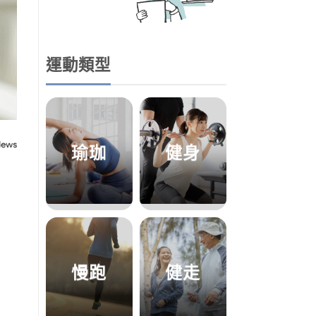
運動類型
瑜珈
健身
慢跑
健走