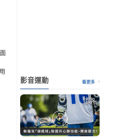
面
用
影音運動
看更多