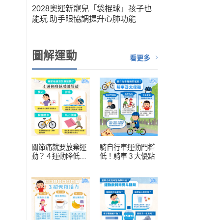
筆運
2028奧運新寵兒「袋棍球」孩子也
人健
能玩 助手眼協調提升心肺功能
扮演關
圖解運動
看更多
關節痛就要放棄運
騎自行車運動門檻
動？４運動降低膝
低！騎車３大優點
蓋負擔