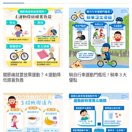
關節痛就要放棄運動？４運動降
騎自行車運動門檻低！騎車３大
低膝蓋負擔
優點