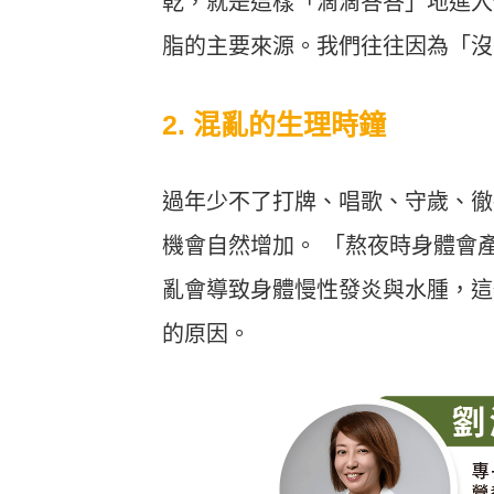
乾，就是這樣「滴滴答答」地進入
Heho運動科技大調查｜健康整合服
Heho
務！賦優適能共同創辦人楊貫中：個
檢測是
脂的主要來源。我們往往因為「沒
人教練像計程車、精準直達目標
證」逾
2. 混亂的生理時鐘
過年少不了打牌、唱歌、守歲、徹
機會自然增加。 「熬夜時身體會
亂會導致身體慢性發炎與水腫，這
的原因。