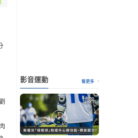
分
影音運動
看更多
劉
肉