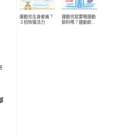
運動完全身痠痛？
運動完就要喝運動
３招恢復活力
飲料嗎？運動飲料
常見 4 疑問
學
部