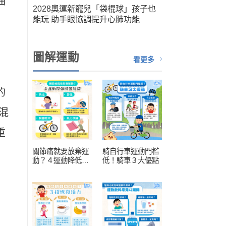
油
筆運
2028奧運新寵兒「袋棍球」孩子也
人健
能玩 助手眼協調提升心肺功能
扮演關
圖解運動
看更多
的
混
重
關節痛就要放棄運
騎自行車運動門檻
動？４運動降低膝
低！騎車３大優點
蓋負擔