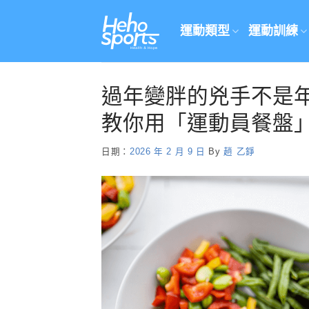
Skip
to
運動類型
運動訓練
content
過年變胖的兇手不是
教你用「運動員餐盤
日期：
2026 年 2 月 9 日
By
趙 乙錚