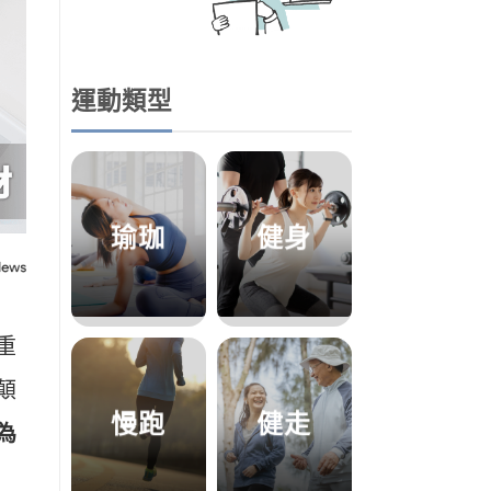
運動類型
瑜珈
健身
重
顛
慢跑
健走
為