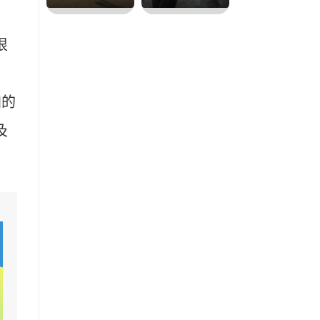
很
加的
及