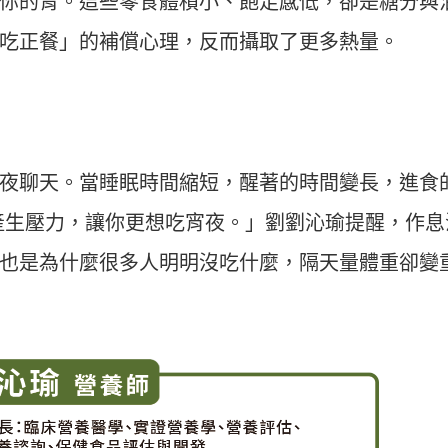
你的胃。這些零食體積小、飽足感低，卻是糖分與
運動科技大調查｜科技體適能
Heho運動科技大調查｜214 萬
什麼？體育署「運動企業認
動數據揭密！數據應用促進國
吃正餐」的補償心理，反而攝取了更多熱量。
千家企業響應
康？國健署點名「運動科技」
鍵角色
夜聊天。當睡眠時間縮短，醒著的時間變長，進食
產生壓力，讓你更想吃宵夜。」劉劉沁瑜提醒，作息
也是為什麼很多人明明沒吃什麼，隔天量體重卻變