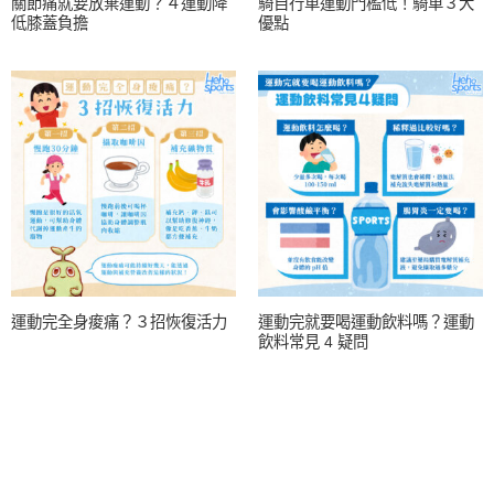
關節痛就要放棄運動？４運動降
騎自行車運動門檻低！騎車３大
低膝蓋負擔
優點
運動完全身痠痛？３招恢復活力
運動完就要喝運動飲料嗎？運動
飲料常見 4 疑問