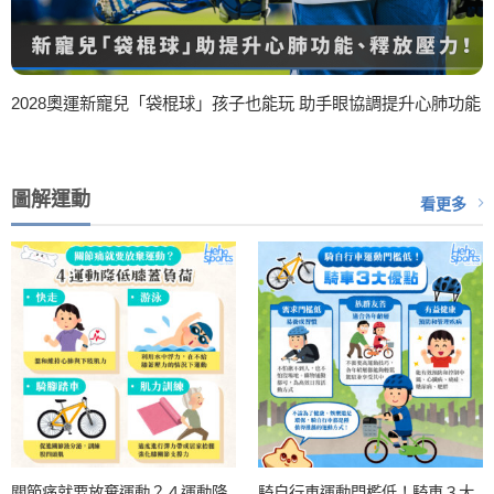
2028奧運新寵兒「袋棍球」孩子也能玩 助手眼協調提升心肺功能
圖解運動
看更多
關節痛就要放棄運動？４運動降
騎自行車運動門檻低！騎車３大