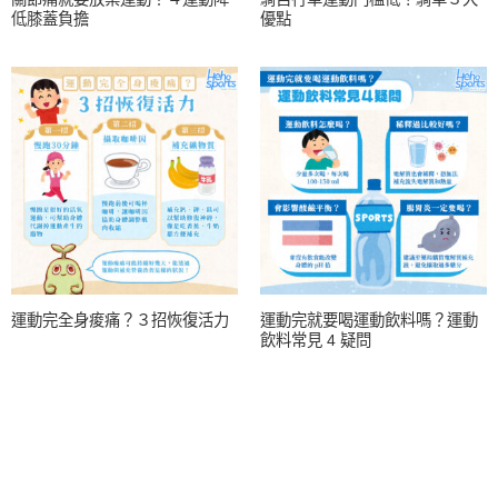
低膝蓋負擔
優點
運動完全身痠痛？３招恢復活力
運動完就要喝運動飲料嗎？運動
飲料常見 4 疑問