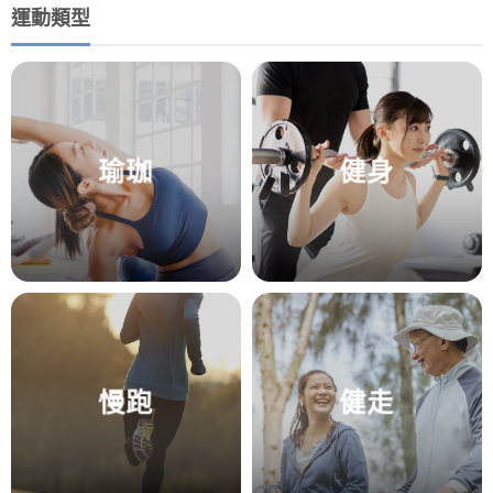
運動類型
瑜珈
健身
慢跑
健走