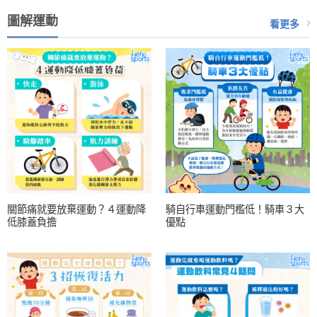
圖解運動
看更多
關節痛就要放棄運動？４運動降
騎自行車運動門檻低！騎車３大
低膝蓋負擔
優點