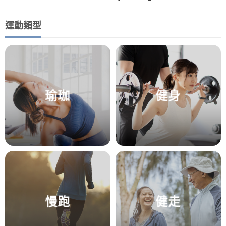
運動類型
瑜珈
健身
慢跑
健走