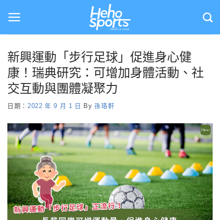
Skip
to
content
新興運動「步行足球」促進身心健
康！瑞典研究：可增加身體活動、社
交互動與團體凝聚力
日期：
2022 年 9 月 1 日
By
孫珞軒