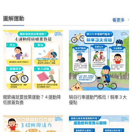
圖解運動
看更多
關節痛就要放棄運動？４運動降
騎自行車運動門檻低！騎車３大
低膝蓋負擔
優點