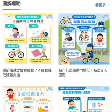
圖解運動
看更多
關節痛就要放棄運動？４運動降
騎自行車運動門檻低！騎車３大
低膝蓋負擔
優點