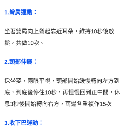
1.聳肩運動：
坐著雙肩向上聳起靠近耳朵，維持10秒後放
鬆，共做10次。
2.頸部伸展：
採坐姿，兩眼平視，頭部開始緩慢轉向左方到
底，到底後停住10秒，再慢慢回到正中間，休
息3秒後開始轉向右方，兩邊各重複作15次
3.收下巴運動：