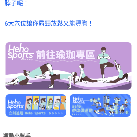
脖子呢！
6大穴位讓你肩頸放鬆又能豐胸！
運動小幫手