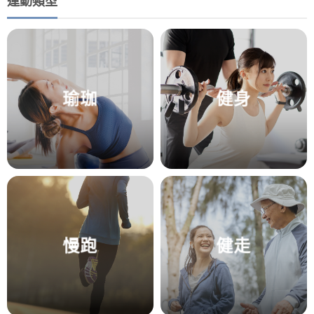
運動類型
瑜珈
健身
慢跑
健走