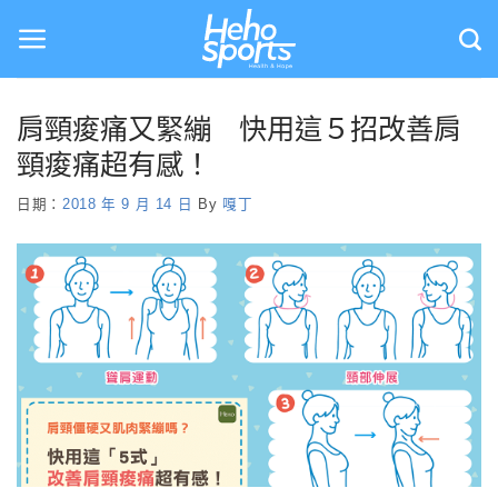
Skip
to
content
肩頸痠痛又緊繃 快用這５招改善肩
頸痠痛超有感！
日期：
2018 年 9 月 14 日
By
嘎丁