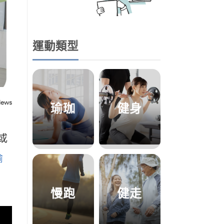
運動類型
瑜珈
健身
或
瑜
慢跑
健走