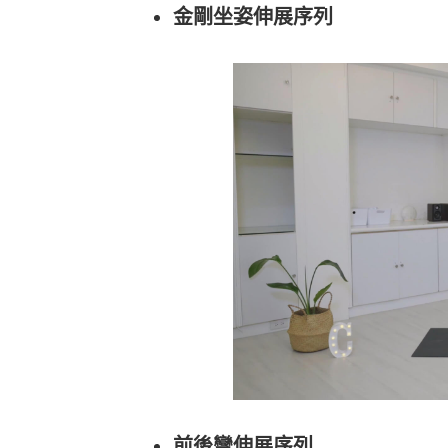
金剛坐姿伸展序列
Heho運動科技大調查｜健康整合服
Heho
務！賦優適能共同創辦人楊貫中：個
檢測是
人教練像計程車、精準直達目標
證」逾
前後彎伸展序列