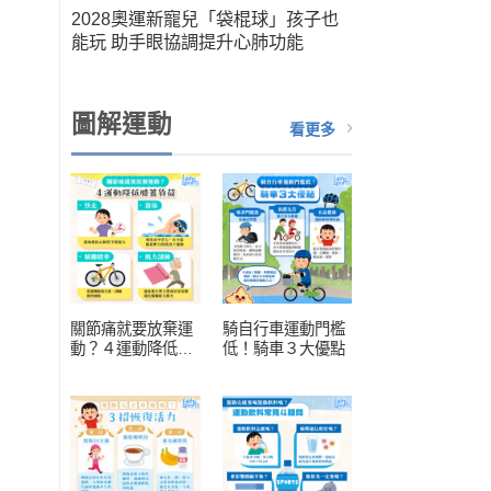
筆運
2028奧運新寵兒「袋棍球」孩子也
人健
能玩 助手眼協調提升心肺功能
扮演關
圖解運動
看更多
關節痛就要放棄運
騎自行車運動門檻
動？４運動降低膝
低！騎車３大優點
蓋負擔