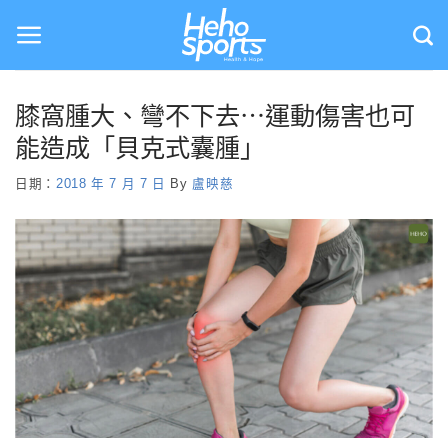
Skip
to
content
膝窩腫大、彎不下去⋯運動傷害也可
能造成「貝克式囊腫」
日期：
2018 年 7 月 7 日
By
盧映慈