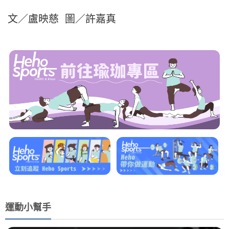
文／盧映慈 圖／許嘉真
運動小幫手