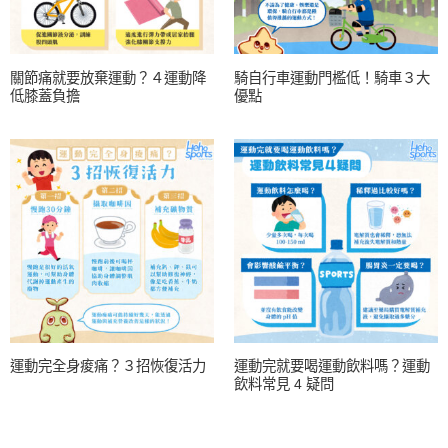
關節痛就要放棄運動？４運動降
騎自行車運動門檻低！騎車３大
低膝蓋負擔
優點
運動完全身痠痛？３招恢復活力
運動完就要喝運動飲料嗎？運動
飲料常見 4 疑問