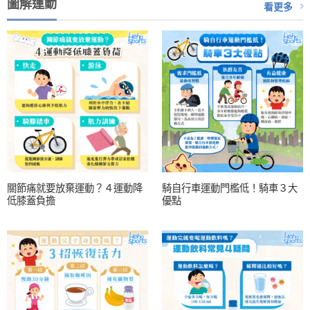
圖解運動
看更多
關節痛就要放棄運動？４運動降
騎自行車運動門檻低！騎車３大
低膝蓋負擔
優點