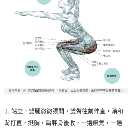
圖片來源：經《緊實曲線訓練圖解》，采實文化出版授權使用，未經許可不得任意轉載。
1. 站立，雙腿微微張開，雙臂往前伸直，頭和
背打直，挺胸，肩胛骨後收，一邊吸氣，一邊