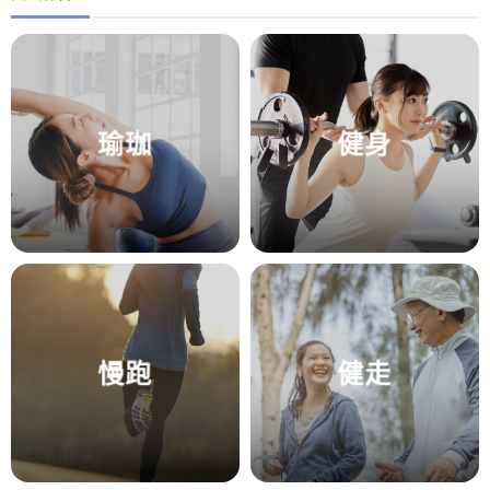
瑜珈
健身
慢跑
健走