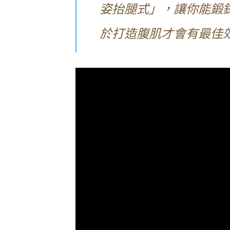
姿抬腿式」，讓你能鍛
於打造腹肌才會有最佳