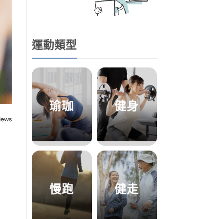
運動類型
瑜珈
健身
慢跑
健走