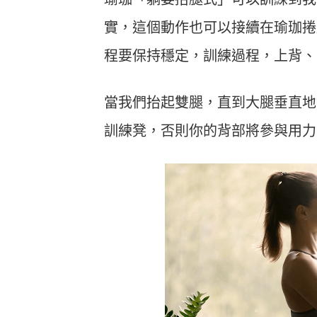
Heho運動科技大調查｜健康整合服
Heho
實，這個動作也可以接續在瑜珈捲
務！賦優適能共同創辦人楊貫中：個
檢測是
人教練像計程車、精準直達目標
證」逾
程要保持穩定，訓練過程，上背、
當我們抬起雙腿，直到大腿垂直地
訓練凳，否則你的背部將參與用力