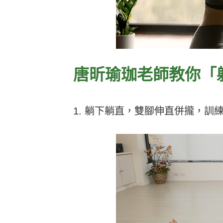
唐昕瑜珈老師教你「
1. 躺下躺直，雙腳伸直併攏，