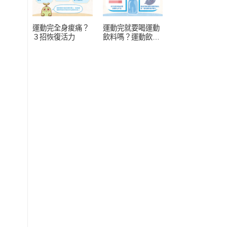
運動完全身痠痛？
運動完就要喝運動
３招恢復活力
飲料嗎？運動飲料
常見 4 疑問