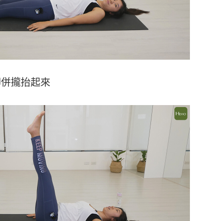
腳併攏抬起來