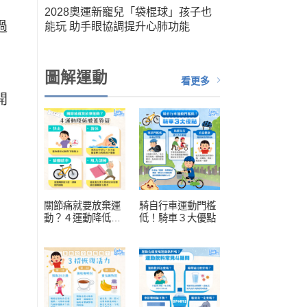
筆運
2028奧運新寵兒「袋棍球」孩子也
過
人健
能玩 助手眼協調提升心肺功能
扮演關
圖解運動
看更多
開
關節痛就要放棄運
騎自行車運動門檻
動？４運動降低膝
低！騎車３大優點
蓋負擔