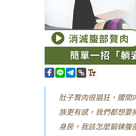
肚子贅肉很猖狂，腰間
族更有感，我們都想要
身房，我該怎麼鍛鍊腹