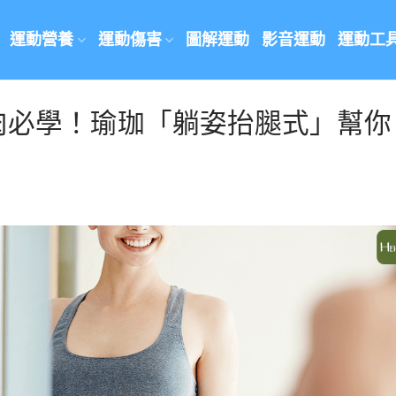
運動營養
運動傷害
圖解運動
影音運動
運動工
肉必學！瑜珈「躺姿抬腿式」幫你