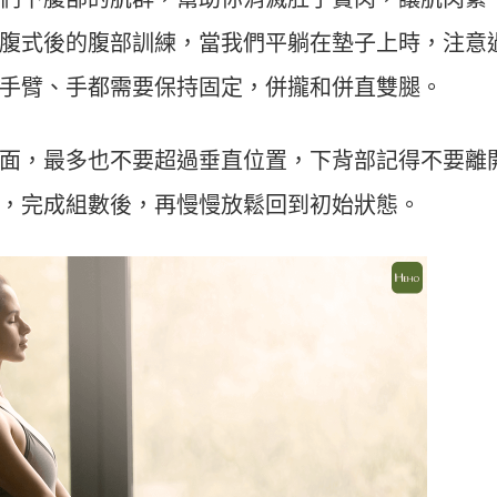
運動科技大調查｜科技體適能
Heho運動科技大調查｜214 萬
腹式後的腹部訓練，當我們平躺在墊子上時，注意
什麼？體育署「運動企業認
動數據揭密！數據應用促進國
千家企業響應
康？國健署點名「運動科技」
手臂、手都需要保持固定，併攏和併直雙腿。
鍵角色
面，最多也不要超過垂直位置，下背部記得不要離
，完成組數後，再慢慢放鬆回到初始狀態。