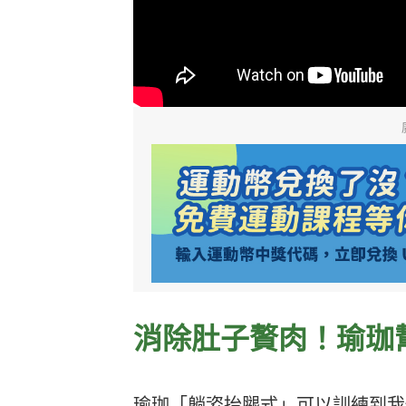
消除肚子贅肉！瑜珈
瑜珈「躺姿抬腿式」可以訓練到我