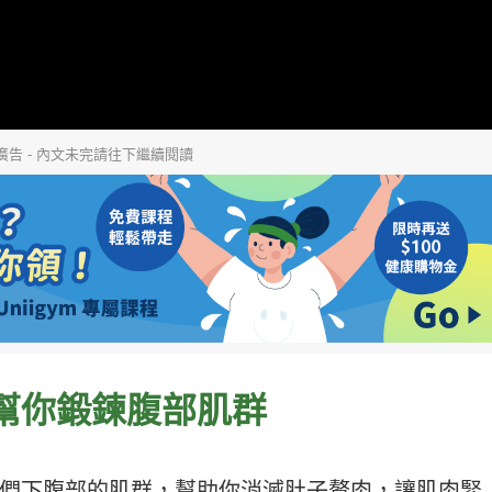
廣告 - 內文未完請往下繼續閱讀
幫你鍛鍊腹部肌群
們下腹部的肌群，幫助你消滅肚子贅肉，讓肌肉緊