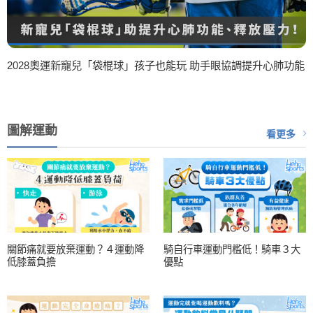
2028奧運新寵兒「袋棍球」孩子也能玩 助手眼協調提升心肺功能
圖解運動
看更多
關節痛就要放棄運動？４運動降
騎自行車運動門檻低！騎車３大
低膝蓋負擔
優點