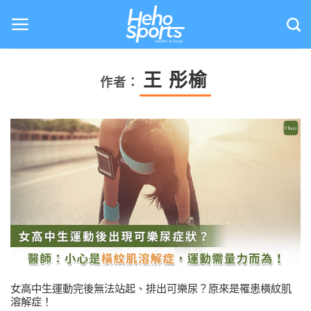
Skip
to
content
王 彤榆
作者：
女高中生運動完後無法站起、排出可樂尿？原來是罹患橫紋肌
溶解症！