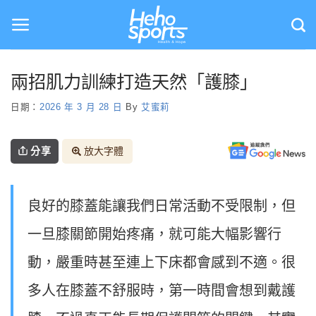
Skip
to
content
兩招肌力訓練打造天然「護膝」
日期：
2026 年 3 月 28 日
By
艾蜜莉
分享
放大字體
良好的膝蓋能讓我們日常活動不受限制，但
一旦膝關節開始疼痛，就可能大幅影響行
動，嚴重時甚至連上下床都會感到不適。很
多人在膝蓋不舒服時，第一時間會想到戴護