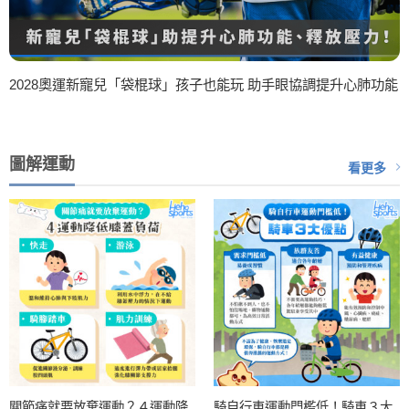
2028奧運新寵兒「袋棍球」孩子也能玩 助手眼協調提升心肺功能
圖解運動
看更多
關節痛就要放棄運動？４運動降
騎自行車運動門檻低！騎車３大