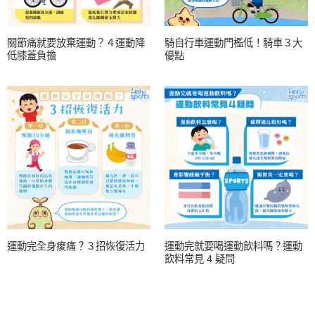
關節痛就要放棄運動？４運動降
騎自行車運動門檻低！騎車３大
低膝蓋負擔
優點
運動完全身痠痛？３招恢復活力
運動完就要喝運動飲料嗎？運動
飲料常見 4 疑問