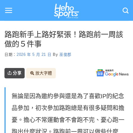
Skip
to
content
路跑新手上路好緊張！路跑前一周該
做的５件事
日期：
2026 年 5 月 21 日
By
巫俊郡
分享
放大字體
無論是因為邀約參與還是為了喜歡IP的紀念
品參加，初次參加路跑總是有很多疑問和擔
憂。擔心不常運動會不會跑不完、憂心跑一
跑出什麼狀況。路跑前一周可以做些什麼