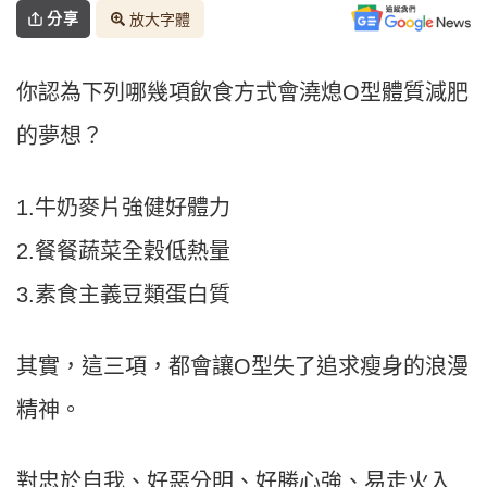
分享
放大字體
你認為下列哪幾項飲食方式會澆熄O型體質減肥
的夢想？
1.牛奶麥片強健好體力
2.餐餐蔬菜全穀低熱量
3.素食主義豆類蛋白質
其實，這三項，都會讓O型失了追求瘦身的浪漫
精神。
對忠於自我、好惡分明、好勝心強、易走火入