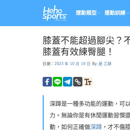
Skip
to
運動類型
運動訓練
content
膝蓋不能超過腳尖？不
膝蓋有效練臀腿！
日期：
2023 年 10 月 19 日
By
趙 乙錚
深蹲是一種多功能的運動，可
力。無論你是有休閒運動習慣
動，如何正確做
深蹲
，才不傷膝