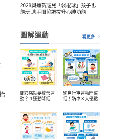
筆運
2028奧運新寵兒「袋棍球」孩子也
人健
能玩 助手眼協調提升心肺功能
扮演關
圖解運動
看更多
高
關節痛就要放棄運
騎自行車運動門檻
抬
動？４運動降低膝
低！騎車３大優點
蓋負擔