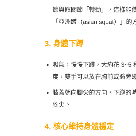
Heho運動科技大調查｜健康整合服
Heho
節與髖關節「轉動」，這樣能
務！賦優適能共同創辦人楊貫中：個
檢測是
人教練像計程車、精準直達目標
證」逾
「亞洲蹲（asian squat）
3. 身體下蹲
吸氣，慢慢下蹲，大約花 3~
度，雙手可以放在胸前或髖旁
膝蓋朝向腳尖的方向，下蹲的
腳尖。
4. 核心維持身體穩定