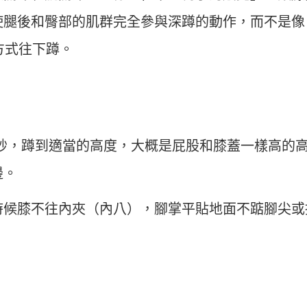
運動科技大調查｜科技體適能
Heho運動科技大調查｜214 萬
使腿後和臀部的肌群完全參與深蹲的動作，而不是像
什麼？體育署「運動企業認
動數據揭密！數據應用促進國
千家企業響應
康？國健署點名「運動科技」
」的方式往下蹲。
鍵角色
5 秒，蹲到適當的高度，大概是屁股和膝蓋一樣高的
邊。
時候膝不往內夾（內八），腳掌平貼地面不踮腳尖或