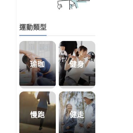
運動類型
瑜珈
健身
慢跑
健走