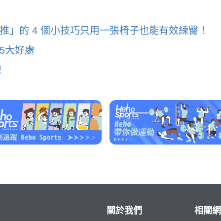
推」的 4 個小技巧只用一張椅子也能有效練臀！
5大好處
！
關於我們
相關網