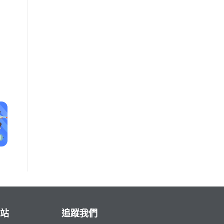
站
追蹤我們