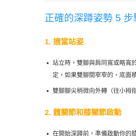
正確的深蹲姿勢 5 步
1. 適當站姿
站立時，雙腳與肩同寬或略寬
定，如果雙腳間窄窄的，底面
雙腳腳尖稍微向外轉（往小拇指的
2. 髖關節和膝關節啟動
在開始深蹲前，準備啟動你的