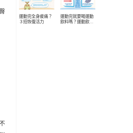
臀
運動完全身痠痛？
運動完就要喝運動
３招恢復活力
飲料嗎？運動飲料
常見 4 疑問
不