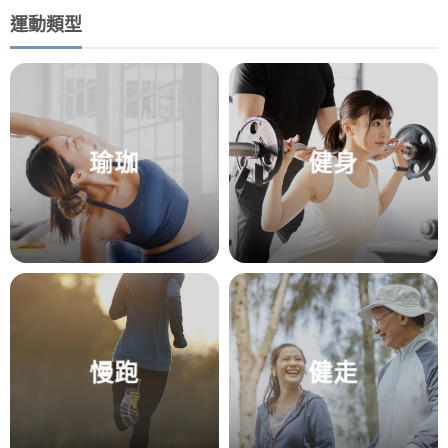
運動類型
瑜珈
健身
慢跑
健走