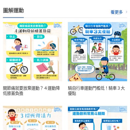
圖解運動
看更多
關節痛就要放棄運動？４運動降
騎自行車運動門檻低！騎車３大
低膝蓋負擔
優點