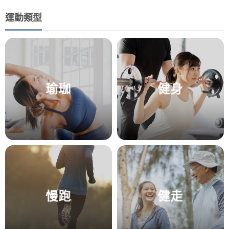
運動類型
瑜珈
健身
慢跑
健走