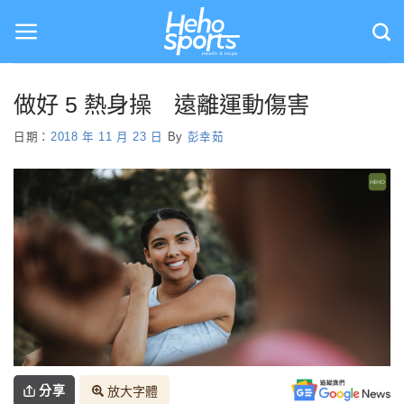
Skip
to
content
做好 5 熱身操 遠離運動傷害
日期：
2018 年 11 月 23 日
By
彭幸茹
分享
放大字體