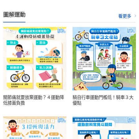
圖解運動
看更多
關節痛就要放棄運動？４運動降
騎自行車運動門檻低！騎車３大
低膝蓋負擔
優點