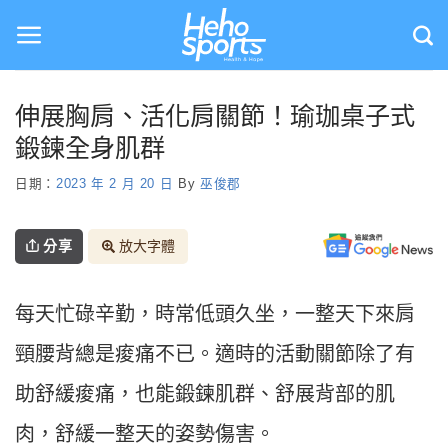
Skip
to
content
伸展胸肩、活化肩關節！瑜珈桌子式
鍛鍊全身肌群
日期：
2023 年 2 月 20 日
By
巫俊郡
分享
放大字體
每天忙碌辛勤，時常低頭久坐，一整天下來肩
頸腰背總是痠痛不已。適時的活動關節除了有
助舒緩痠痛，也能鍛鍊肌群、舒展背部的肌
肉，舒緩一整天的姿勢傷害。