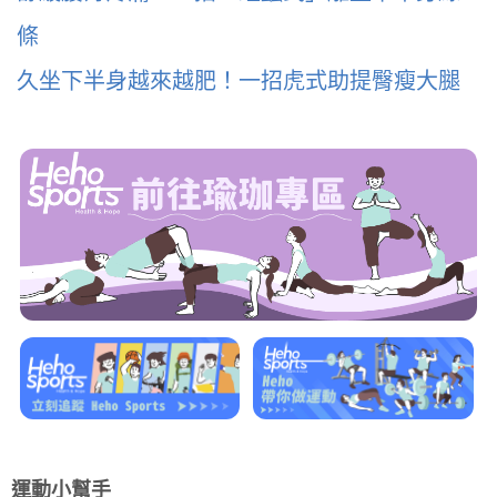
條
久坐下半身越來越肥！一招虎式助提臀瘦大腿
運動小幫手