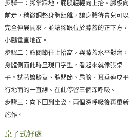
步驟一：腳掌踩地，屁股輕輕向上抬。腳板向
前走，稍微調整身體距離，讓身體待會兒可以
完全伸展開來，並讓腳跟位於膝蓋的正下方，
小腿垂直地面。
步驟二：髖關節往上抬高，與膝蓋水平對齊，
身體側面此時呈現ㄇ字型，看起來就像張桌
子。試著讓膝蓋、髖關節、肩膀、耳垂連成平
行地面的一直線。在此停留三個深呼吸。
步驟三：向下回到坐姿，兩個深呼吸後再重新
施作。
桌子式好處