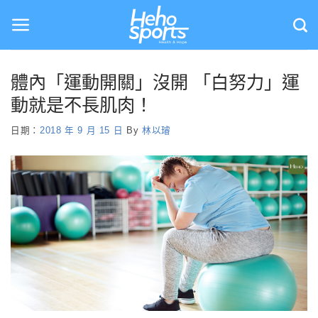
Skip
to
content
體內「運動開關」沒開 「白努力」運
動就是不長肌肉！
日期：
2018 年 9 月 15 日
By
林以璿