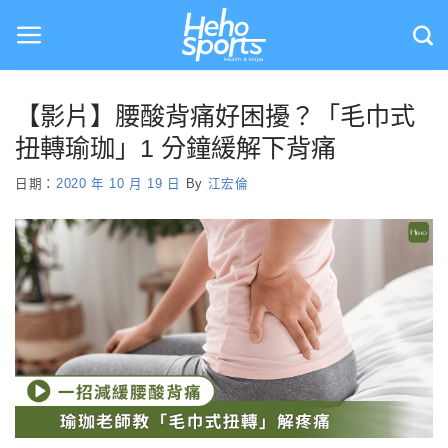
Skip
to
content
【影片】腰酸背痛好困擾？「毛巾式
扭轉瑜珈」1 分鐘緩解下背痛
日期：
2020 年 10 月 19 日
By
江宏倫