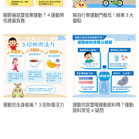
關節痛就要放棄運動？４運動降
騎自行車運動門檻低！騎車３大
低膝蓋負擔
優點
運動完全身痠痛？３招恢復活力
運動完就要喝運動飲料嗎？運動
飲料常見 4 疑問