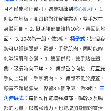
且不僅能強化臀肌，還能訓練到
核心肌群
。 1.
仰臥在地板，腳跟稍微往臀部靠近，雙手放在
身體兩側。 2. 挺起腰部並維持10秒，再回到地
面。 3. 10次為一組，做3組。
椅子式：
這個姿
勢可以鍛鍊腿部、臂部、手臂肌肉，同時能夠
刺激膈肌和心臟。
1. 雙腳併攏，雙手貼在體
側，吸氣時向下蹲。 2. 臀部重心向後，打直雙
手向上延伸，手掌朝內。 3. 臀部不低於膝蓋，
膝蓋不超過腳尖，停留3-5個呼吸，做3組。
三
角伸展式：
這個動作能增強胸部、軀幹以及腿
部的力量，以增強體力。也能增加身體的靈活