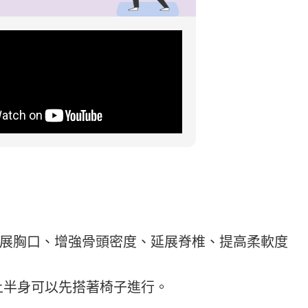
運動科技大調查｜科技體適能
Heho運動科技大調查｜214 萬
什麼？體育署「運動企業認
動數據揭密！數據應用促進國
千家企業響應
康？國健署點名「運動科技」
鍵角色
展胸口、增強骨頭密度、延展脊椎、提高柔軟度
上半身可以先搭著椅子進行。