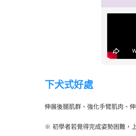
Heho運動科技大調查｜健康整合服
Heho
務！賦優適能共同創辦人楊貫中：個
檢測是
人教練像計程車、精準直達目標
證」逾
下犬式好處
伸展後腿肌群、強化手臂肌肉、伸
※ 初學者若覺得完成姿勢困難，