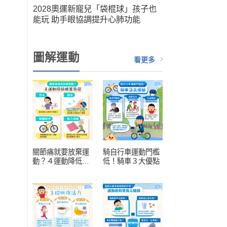
筆運
2028奧運新寵兒「袋棍球」孩子也
人健
能玩 助手眼協調提升心肺功能
扮演關
圖解運動
看更多
關節痛就要放棄運
騎自行車運動門檻
動？４運動降低膝
低！騎車３大優點
蓋負擔