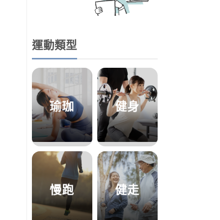
運動類型
瑜珈
健身
慢跑
健走