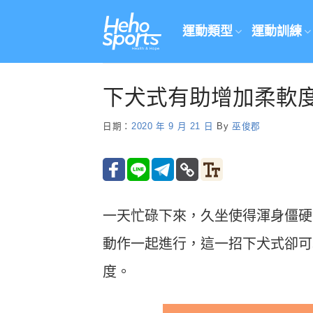
Skip
to
運動類型
運動訓練
content
下犬式有助增加柔軟
日期：
2020 年 9 月 21 日
By
巫俊郡
一天忙碌下來，久坐使得渾身僵硬
動作一起進行，這一招下犬式卻可
度。