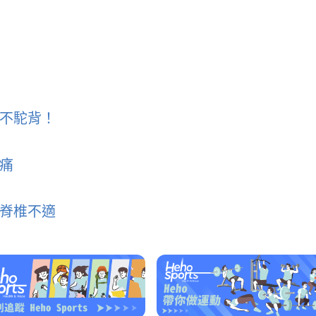
不駝背！
痛
脊椎不適