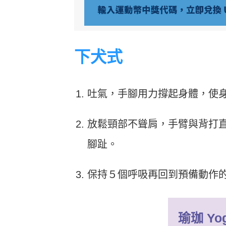
下犬式
吐氣，手腳用力撐起身體，使
放鬆頸部不聳肩，手臂與背打
腳趾。
保持５個呼吸再回到預備動作
瑜珈
Yo