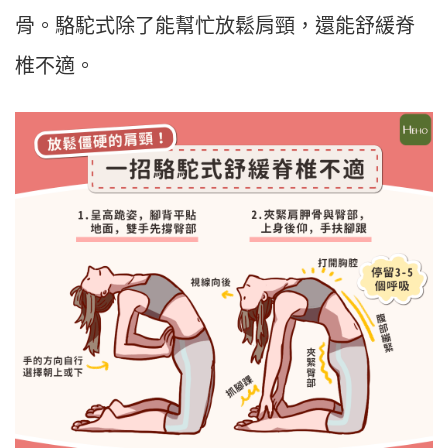
骨。駱駝式除了能幫忙放鬆肩頸，還能舒緩脊
椎不適。