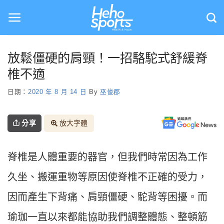
Skip
to
content
放鬆僵硬的肩頸！一招駱駝式舒緩脊
椎不適
日期：
2020 年 8 月 14 日
By
巫俊郡
分享
放大字體
脊椎是人體重要的器官，但我們時常因為工作
久坐、搬運重物等原因使脊椎不正確的受力，
因而產生下背痛、肩頸僵硬、駝背等困擾。而
瑜珈一直以來都能協助我們調整體態、整頓筋