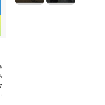
想
去
間
、