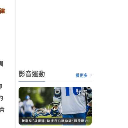
律
訓
影音運動
看更多
卻
的
會