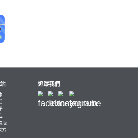
站
追蹤我們
康
活
子
症
討論版
次方