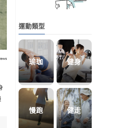
運動類型
瑜珈
健身
身
種
慢跑
健走