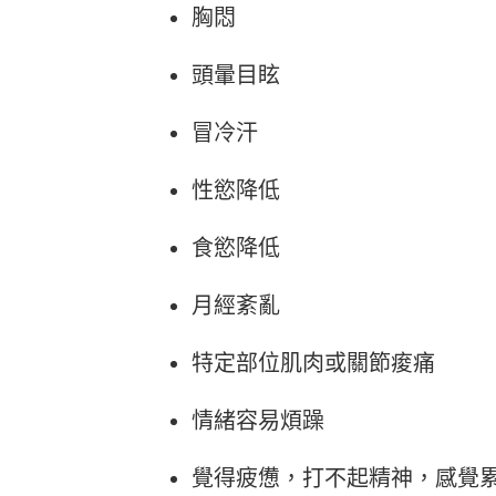
胸悶
Heho運動科技大調查｜健康整合服
Heho
務！賦優適能共同創辦人楊貫中：個
檢測是
人教練像計程車、精準直達目標
證」逾
頭暈目眩
冒冷汗
性慾降低
食慾降低
月經紊亂
特定部位肌肉或關節痠痛
情緒容易煩躁
覺得疲憊，打不起精神，感覺