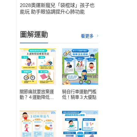
筆運
2028奧運新寵兒「袋棍球」孩子也
人健
能玩 助手眼協調提升心肺功能
扮演關
圖解運動
看更多
關節痛就要放棄運
騎自行車運動門檻
動？４運動降低膝
低！騎車３大優點
蓋負擔