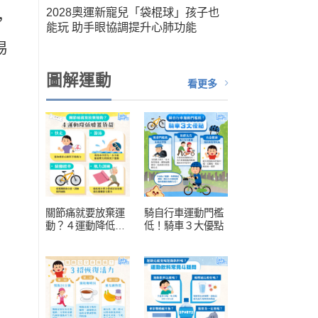
筆運
2028奧運新寵兒「袋棍球」孩子也
，
人健
能玩 助手眼協調提升心肺功能
扮演關
易
圖解運動
看更多
關節痛就要放棄運
騎自行車運動門檻
動？４運動降低膝
低！騎車３大優點
蓋負擔