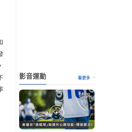
和
發
，
影音運動
下
看更多
率