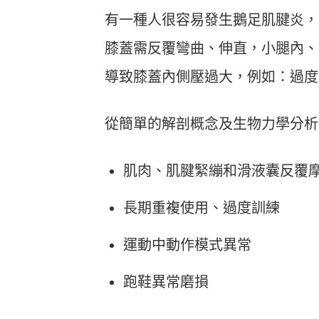
Heho運動科技大調查｜健康整合服
Heho
有一種人很容易發生鵝足肌腱炎，
務！賦優適能共同創辦人楊貫中：個
檢測是
人教練像計程車、精準直達目標
證」逾
膝蓋需反覆彎曲、伸直，小腿內、
導致膝蓋內側壓過大，例如：過度
從簡單的解剖概念及生物力學分析
肌肉、肌腱緊繃和滑液囊反覆
長期重複使用、過度訓練
運動中動作模式異常
跑鞋異常磨損