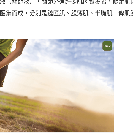
液（關節液），關節外有許多肌肉包覆著，鵝足肌
匯集而成，分別是縫匠肌、股薄肌、半腱肌三條肌