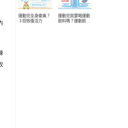
運動完全身痠痛？
運動完就要喝運動
３招恢復活力
飲料嗎？運動飲料
內
常見 4 疑問
練
改