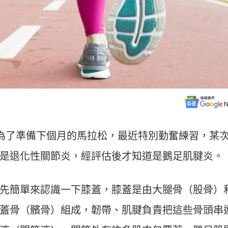
慣，為了準備下個月的馬拉松，最近特別勤奮練習，某
是退化性關節炎，經評估後才知道是鵝足肌腱炎。
先簡單來認識一下膝蓋，膝蓋是由大腿骨（股骨）
蓋骨（髕骨）組成，韌帶、肌腱負責把這些骨頭串