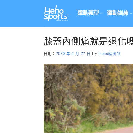
Skip
to
運動類型
運動訓練
content
膝蓋內側痛就是退化
日期：
2020 年 4 月 22 日
By
Heho編輯部