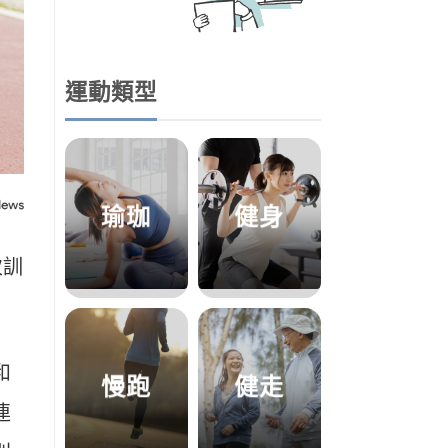
運動類型
瑜珈
健身
次訓
和
慢跑
健走
連