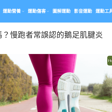
運動營養
運動傷害
圖解運動
影音運動
運動工
嗎？慢跑者常誤認的鵝足肌腱炎