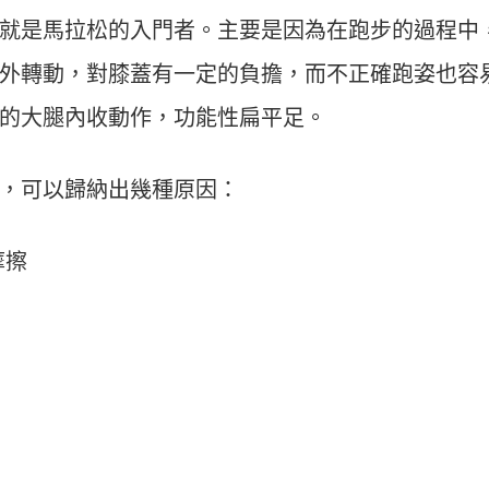
運動科技大調查｜科技體適能
Heho運動科技大調查｜214 萬
就是馬拉松的入門者。主要是因為在跑步的過程中
什麼？體育署「運動企業認
動數據揭密！數據應用促進國
千家企業響應
康？國健署點名「運動科技」
外轉動，對膝蓋有一定的負擔，而不正確跑姿也容
鍵角色
的大腿內收動作，功能性扁平足。
，可以歸納出幾種原因：
摩擦