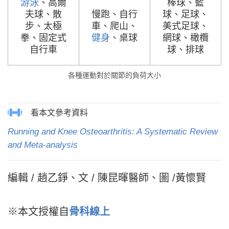
游泳
、高爾
棒球、籃
夫球、散
慢跑、自行
球、足球、
步、太極
車、爬山、
美式足球、
拳、固定式
健身
、桌球
網球、橄欖
自行車
球、排球
各種運動對於關節的負荷大小
Running and Knee Osteoarthritis: A Systematic Review
and Meta-analysis
編輯 / 趙乙錚、文 / 陳昆暉醫師、圖 /黃懷賢
※本文授權自
骨科線上