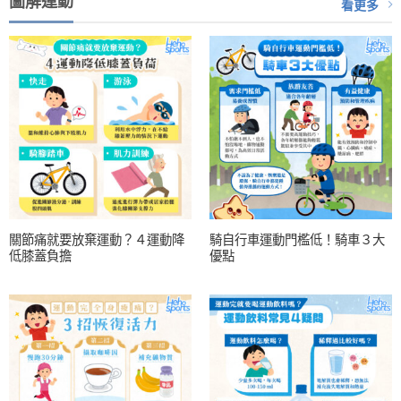
圖解運動
看更多
關節痛就要放棄運動？４運動降
騎自行車運動門檻低！騎車３大
低膝蓋負擔
優點