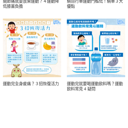
關節痛就要放棄運動？４運動降
騎自行車運動門檻低！騎車３大
低膝蓋負擔
優點
運動完全身痠痛？３招恢復活力
運動完就要喝運動飲料嗎？運動
飲料常見 4 疑問