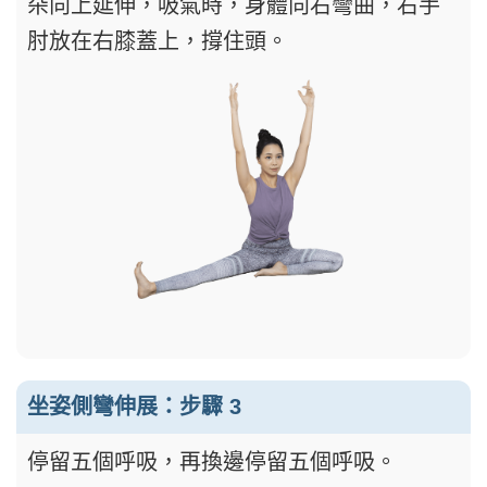
朵向上延伸，吸氣時，身體向右彎曲，右手
肘放在右膝蓋上，撐住頭。
坐姿側彎伸展：步驟 3
停留五個呼吸，再換邊停留五個呼吸。