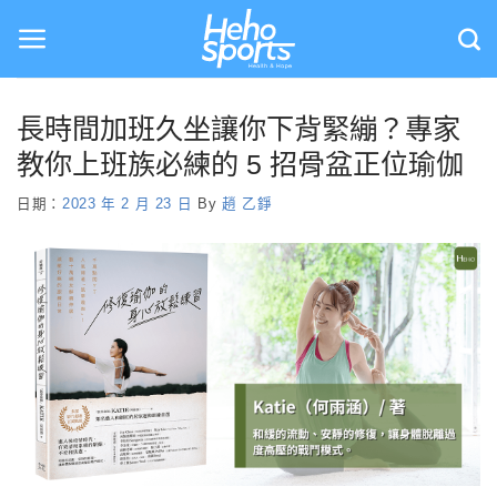
Skip
to
content
長時間加班久坐讓你下背緊繃？專家
教你上班族必練的 5 招骨盆正位瑜伽
日期：
2023 年 2 月 23 日
By
趙 乙錚