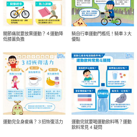
關節痛就要放棄運動？４運動降
騎自行車運動門檻低！騎車３大
低膝蓋負擔
優點
運動完全身痠痛？３招恢復活力
運動完就要喝運動飲料嗎？運動
飲料常見 4 疑問