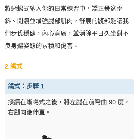
將蜥蜴式納入你的日常練習中，矯正骨盆歪
斜、開髖並增強腿部肌肉，舒展的髖部能讓我
們步伐穩健，內心寬廣，並消除平日久坐對不
良身體姿態的累積和傷害。
2.鴿式
鴿式：步驟 1
接續在蜥蜴式之後，將左腿在前彎曲 90 度，
右腿向後伸直。