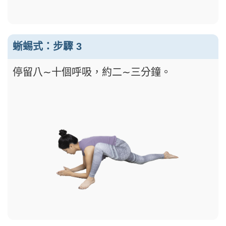
蜥蜴式：步驟 3
停留八∼十個呼吸，約二∼三分鐘。