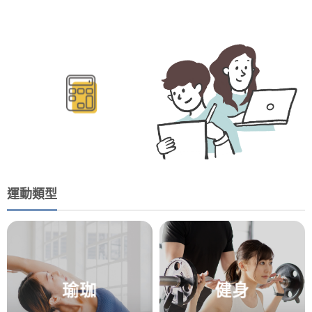
BMR/TDEE計算
運動類型
瑜珈
健身