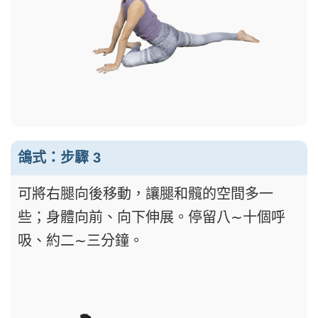
鴿式：步驟 3
可將右腿向後移動，讓腿和髖的空間多一
些；身體向前、向下伸展。停留八∼十個呼
吸、約二∼三分鐘。