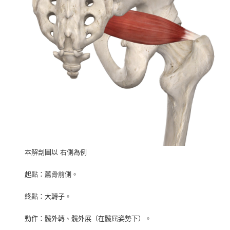
本解剖圖以 右側為例
起點：薦骨前側。
終點：大轉子。
動作：髖外轉、髖外展（在髖屈姿勢下）。