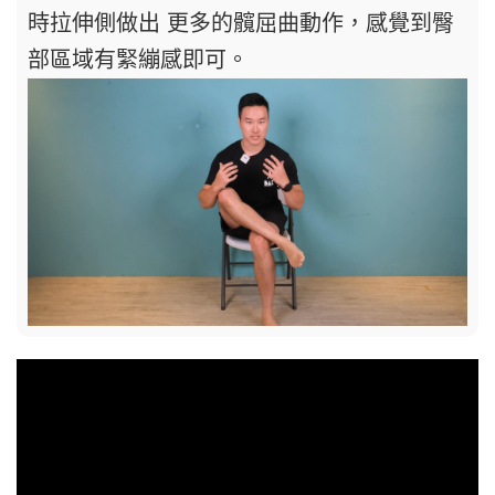
時拉伸側做出 更多的髖屈曲動作，感覺到臀
部區域有緊繃感即可。