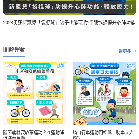
2028奧運新寵兒「袋棍球」孩子也能玩 助手眼協調提升心肺功能
圖解運動
看更多
關節痛就要放棄運動？４運動降
騎自行車運動門檻低！騎車３大
低膝蓋負擔
優點