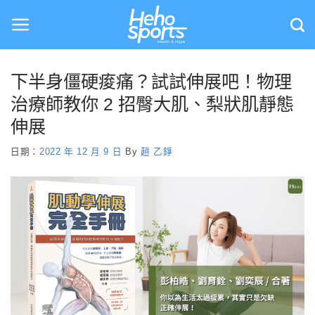
Skip
to
content
下半身僵硬痠痛？試試伸展吧！物理
治療師教你 2 招臀大肌、梨狀肌靜態
伸展
日期：
2022 年 12 月 9 日
By
趙 乙錚