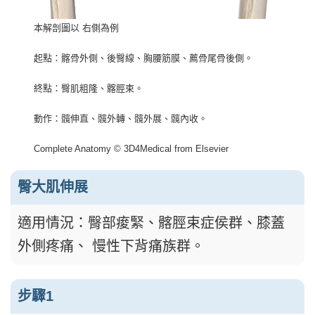
本解剖圖以 右側為例
起點：髂骨外側、後臀線、胸腰筋膜、薦骨尾骨後側。
終點：臀肌粗隆、髂脛束。
動作：髖伸直、髖外轉、髖外展、髖內收。
Complete Anatomy © 3D4Medical from Elsevier
臀大肌伸展
適用情況：臀部痠緊、髂脛束症侯群、膝蓋
外側疼痛、 慢性下背痛族群。
步驟1