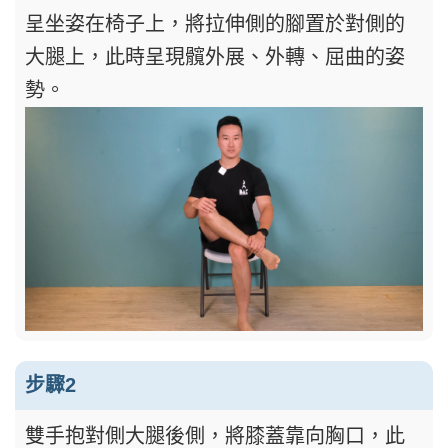
呈坐姿在椅子上，將拉伸側的腳置於對側的
大腿上，此時呈現髖外展、外轉、屈曲的姿
勢。
步驟2
雙手抱對側大腿後側，將膝蓋靠向胸口，此