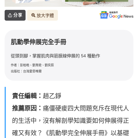
分享
放大字體
肌動學伸展完全手冊
從頭到腳，掌握肌肉與筋膜線伸展的 54 種動作
作者：彭柏皓、劉育銓、劉奕辰
出版社：台灣愛思唯爾
責任編輯：
趙乙錚
推薦原因：
痛僵硬痠四大問題充斥在現代人
的生活中，沒有解剖學知識要如何伸展得正
確又有效？《肌動學完全伸展手冊》以基礎